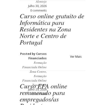
Alentejo
Julho 30, 2026
0 comments
Curso online gratuito de
Informática para
Residentes na Zona
Norte e Centro de
Portugal
Posted by
Cursos
Ver Mais
Financiados
Formação
Financiada Online
Zona Centro
,
Formação
Financiada Online
Curso EFA online
Zona Norte
Julho 29, 2026
remunerado para
1 comment
empregados/as