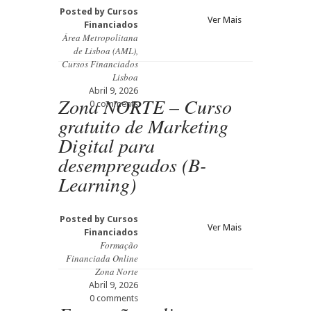
Posted by
Cursos
Ver Mais
Financiados
Área Metropolitana
de Lisboa (AML)
,
Cursos Financiados
Lisboa
Abril 9, 2026
Zona NORTE – Curso
0 comments
gratuito de Marketing
Digital para
desempregados (B-
Learning)
Posted by
Cursos
Ver Mais
Financiados
Formação
Financiada Online
Zona Norte
Abril 9, 2026
0 comments