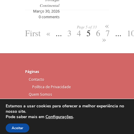
Continental
Março 30, 2026
0 comments
«
Page 5 of 33
First
«
...
3
4
5
6
7
...
1
»
Páginas
Contacto
Política de Privacidade
Quem Somos
Estamos a usar cookies para oferecer a melhor experiência no
nosso site.
Pode saber mais em
Configurações
.
Elegant Themes
Designed by
| Powered by
WordPress
Aceitar