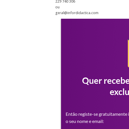
229 740 306
ou
geral@infordidactica.com