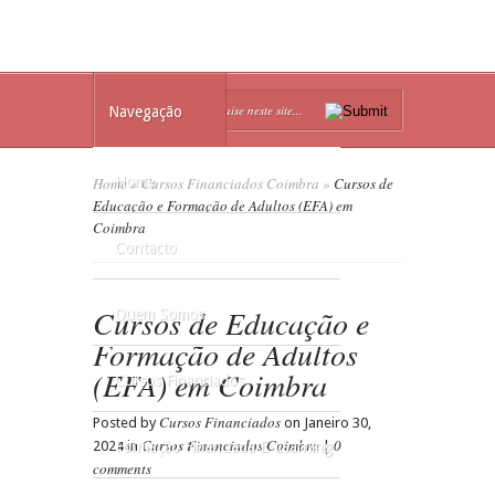
Navegação
Home
Home
»
Cursos Financiados Coimbra
»
Cursos de
Educação e Formação de Adultos (EFA) em
Coimbra
Contacto
Cursos de Educação e
Quem Somos
Formação de Adultos
(EFA) em Coimbra
Cursos Financiados
Cursos Financiados
Posted by
on Janeiro 30,
Cursos Financiados Coimbra
0
2024 in
Formação Financiada E-Learning
|
comments