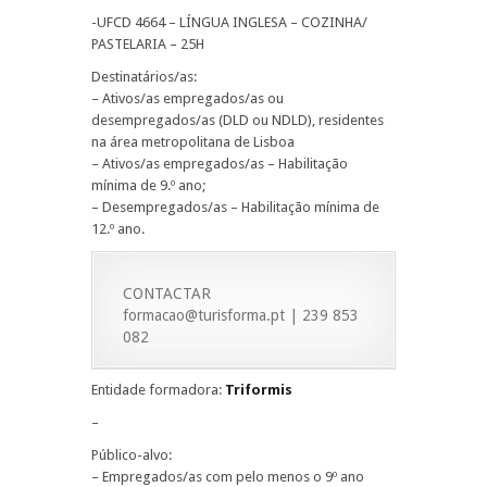
-UFCD 4664 – LÍNGUA INGLESA – COZINHA/
PASTELARIA – 25H
Destinatários/as:
– Ativos/as empregados/as ou
desempregados/as (DLD ou NDLD), residentes
na área metropolitana de Lisboa
– Ativos/as empregados/as – Habilitação
mínima de 9.º ano;
– Desempregados/as – Habilitação mínima de
12.º ano.
CONTACTAR
formacao@turisforma.pt | 239 853
082
Entidade formadora:
Triformis
–
Público-alvo:
– Empregados/as com pelo menos o 9º ano