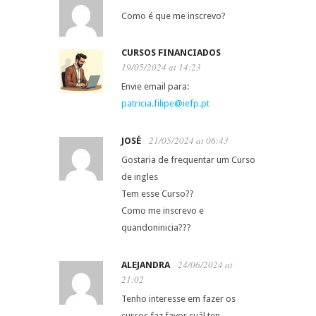
Como é que me inscrevo?
CURSOS FINANCIADOS
19/05/2024 at 14:23
Envie email para:
patricia.filipe@iefp.pt
21/05/2024 at 06:43
JOSÉ
Gostaria de frequentar um Curso
de ingles
Tem esse Curso??
Como me inscrevo e
quandoninicia???
24/06/2024 at
ALEJANDRA
21:02
Tenho interesse em fazer os
cursos faz favor cuál ten