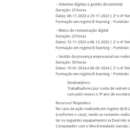
– Sistemas digitais e gestão documental
Duração: 25 horas
Datas: 06-11-2023 a 29-11-2023 | 2ª e 4ª fe
Formação em regime B-learning – Portimão
– Meios de comunicação digital
Duração: 25 horas
Datas: 13-11-2023 a 06-12-2023 | 2ª e 4ª fe
Formação em regime B-learning – Portimão
– Gestão da presença empresarial nas redes
Duração: 50 horas
Datas: 15-01-2024 a 06-03-2024 | 2ª e 4ª fe
Formação em regime B-learning – Portimão
Destinatários:
Trabalhadores por conta de outrem d
com pelo menos o 9º ano de escolari
Recursos/ Requisitos:
No caso da ação realizada em regime de B-L
(conforme o caso), sendo as restantes reali
ter os seguintes equipamentos (a Dual não 
Computador com o Word instalado (versão 201