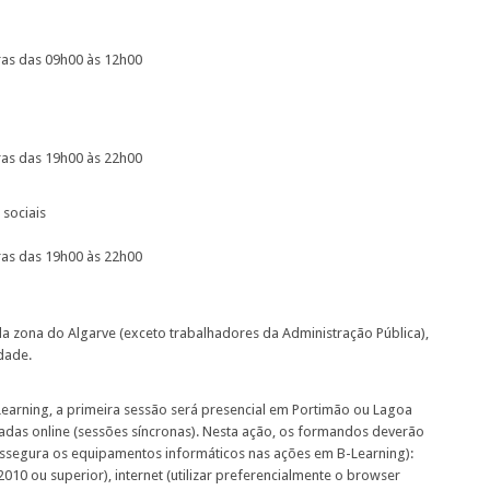
iras das 09h00 às 12h00
iras das 19h00 às 22h00
 sociais
iras das 19h00 às 22h00
a zona do Algarve (exceto trabalhadores da Administração Pública),
dade.
earning, a primeira sessão será presencial em Portimão ou Lagoa
zadas online (sessões síncronas). Nesta ação, os formandos deverão
assegura os equipamentos informáticos nas ações em B-Learning):
0 ou superior), internet (utilizar preferencialmente o browser