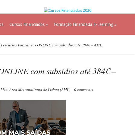
os
Cursos Financiados
»
Formação Financiada E-Learning
»
Percursos Formativos ONLINE com subsídios até 384€ – AML
 ONLINE com subsídios até 384€ –
Área Metropolitana de Lisboa (AML)
0 comments
026 in
|