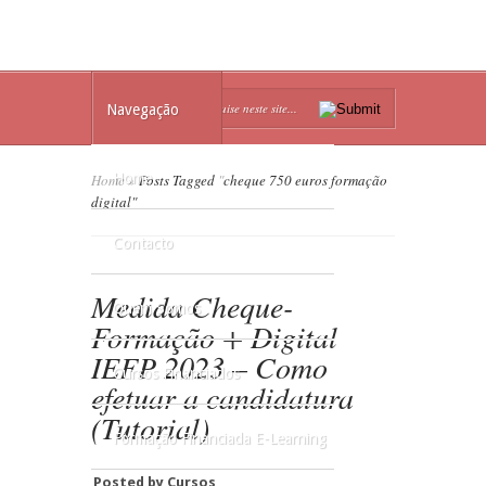
Navegação
Home
Home
»
Posts Tagged
"
cheque 750 euros formação
digital"
Contacto
Medida Cheque-
Quem Somos
Formação + Digital
IEFP 2023 – Como
Cursos Financiados
efetuar a candidatura
(Tutorial)
Formação Financiada E-Learning
Posted by
Cursos