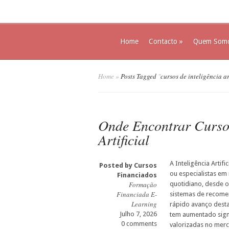
Home
Contacto
»
Quem Som
Home
»
Posts Tagged
"
cursos de inteligência ar
Onde Encontrar Cursos
Artificial
A Inteligência Artif
Posted by
Cursos
ou especialistas em
Financiados
Formação
quotidiano, desde os
Financiada E-
sistemas de recomen
Learning
rápido avanço desta
Julho 7, 2026
tem aumentado sign
0 comments
valorizadas no merc