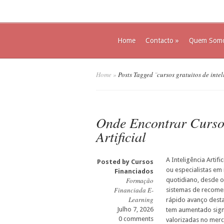
Home
Contacto
»
Quem Som
Home
»
Posts Tagged
"
cursos gratuitos de intel
Onde Encontrar Cursos
Artificial
A Inteligência Artif
Posted by
Cursos
ou especialistas em
Financiados
Formação
quotidiano, desde os
Financiada E-
sistemas de recomen
Learning
rápido avanço desta
Julho 7, 2026
tem aumentado sign
0 comments
valorizadas no merc