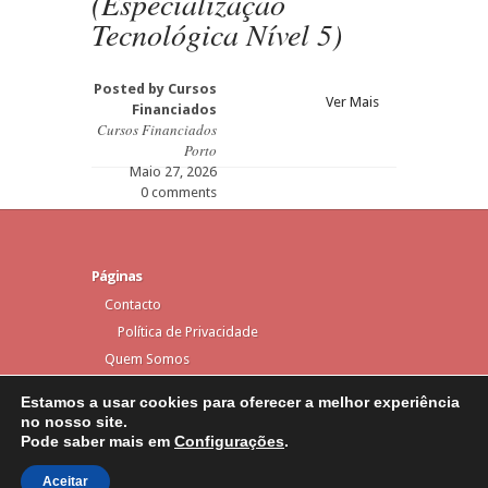
(Especialização
Tecnológica Nível 5)
Posted by
Cursos
Ver Mais
Financiados
Cursos Financiados
Porto
Maio 27, 2026
0 comments
Páginas
Contacto
Política de Privacidade
Quem Somos
Estamos a usar cookies para oferecer a melhor experiência
no nosso site.
Pode saber mais em
Configurações
.
Elegant Themes
Designed by
| Powered by
WordPress
Aceitar