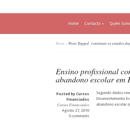
Home
Contacto
»
Quem Som
Home
»
Posts Tagged
"
continuar os estudos dep
Ensino profissional co
abandono escolar em 
Segundo dados reve
Posted by
Cursos
Desenvolvimento Eco
Financiados
Cursos Financiados
abandono escolar (
Agosto 27, 2010
0 comments