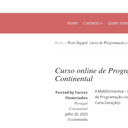
Home
Contacto
»
Quem Som
Home
»
Posts Tagged
"
curso de Programação 
Curso online de Prog
Continental
A Multiformactiva –
Posted by
Cursos
de Programação co
Financiados
Portugal
Curta Duração):
Continental
Julho 28, 2025
0 comments