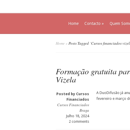
Home
Contacto
»
Quem Som
Home
»
Posts Tagged
"
Cursos financiados vizel
Formação gratuita pa
Vizela
A DuoDifusão já anu
Posted by
Cursos
fevereiro e março 
Financiados
Cursos Financiados
Braga
Julho 18, 2024
2 comments