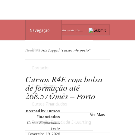
Navegação
Home
Home
»
Posts Tagged
"
cursos r4e porto"
Contacto
Cursos R4E com bolsa
de formação até
Quem Somos
268.57€/mês – Porto
Cursos Financiados
Posted by
Cursos
Ver Mais
Financiados
Formação Financiada E-Learning
Cursos Financiados
Porto
Fevereiro 19, 2026