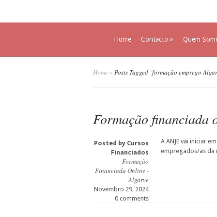
Home
Contacto
»
Quem Som
Home
»
Posts Tagged
"
formação emprego Alga
Formação financiada o
A ANJE vai iniciar e
Posted by
Cursos
empregados/as da 
Financiados
Formação
Financiada Online -
Algarve
Novembro 29, 2024
0 comments