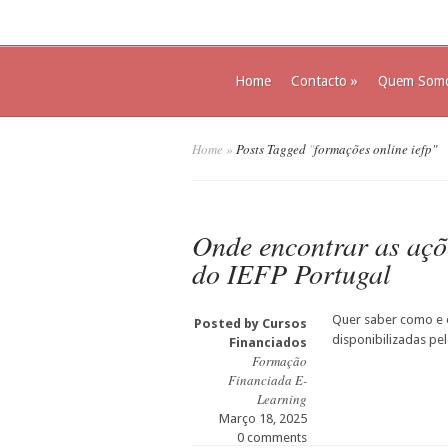
Home
Contacto
»
Quem Som
Home
»
Posts Tagged
"
formações online iefp"
Onde encontrar as açõ
do IEFP Portugal
Quer saber como e 
Posted by
Cursos
disponibilizadas pel
Financiados
Formação
Financiada E-
Learning
Março 18, 2025
0 comments