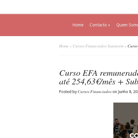
Home
Contacto
»
Quem Som
Home
»
Cursos Financiados Santarém
»
Curso 
Curso EFA remunerad
até 254,63€/mês + Sub
Cursos Financiados
Posted by
on Junho 8, 20