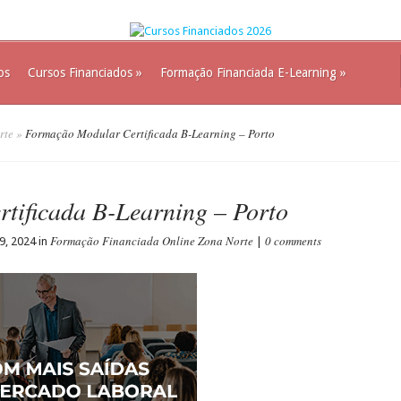
os
Cursos Financiados
»
Formação Financiada E-Learning
»
rte
»
Formação Modular Certificada B-Learning – Porto
tificada B-Learning – Porto
Formação Financiada Online Zona Norte
0 comments
9, 2024 in
|