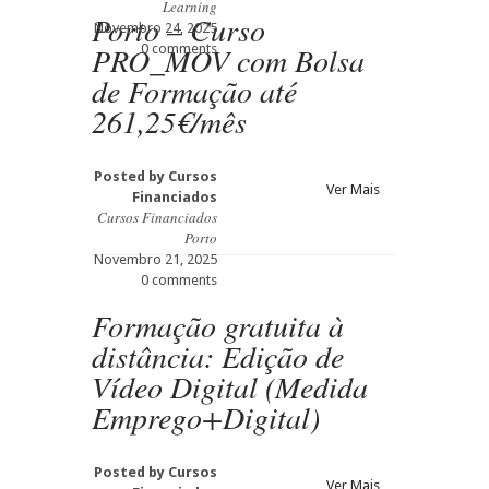
Learning
Porto – Curso
Novembro 24, 2025
PRO_MOV com Bolsa
0 comments
de Formação até
261,25€/mês
Posted by
Cursos
Ver Mais
Financiados
Cursos Financiados
Porto
Novembro 21, 2025
0 comments
Formação gratuita à
distância: Edição de
Vídeo Digital (Medida
Emprego+Digital)
Posted by
Cursos
Ver Mais