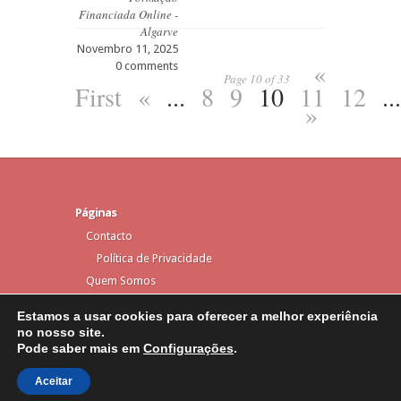
Financiada Online -
Algarve
Novembro 11, 2025
«
0 comments
Page 10 of 33
First
«
...
8
9
10
11
12
...
»
Páginas
Contacto
Política de Privacidade
Quem Somos
Estamos a usar cookies para oferecer a melhor experiência
no nosso site.
Pode saber mais em
Configurações
.
Elegant Themes
Designed by
| Powered by
WordPress
Aceitar