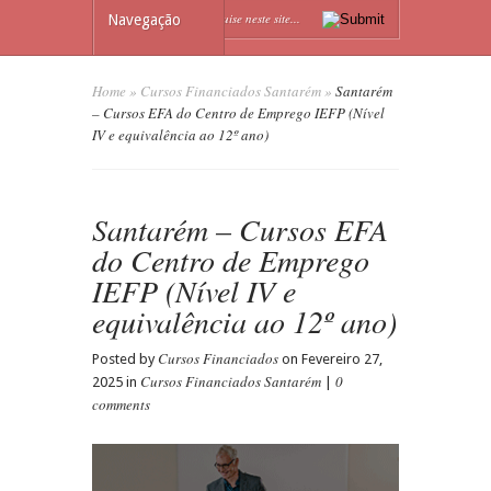
Navegação
Home
»
Cursos Financiados Santarém
»
Santarém
– Cursos EFA do Centro de Emprego IEFP (Nível
IV e equivalência ao 12º ano)
Santarém – Cursos EFA
do Centro de Emprego
IEFP (Nível IV e
equivalência ao 12º ano)
Cursos Financiados
Posted by
on Fevereiro 27,
Cursos Financiados Santarém
0
2025 in
|
comments