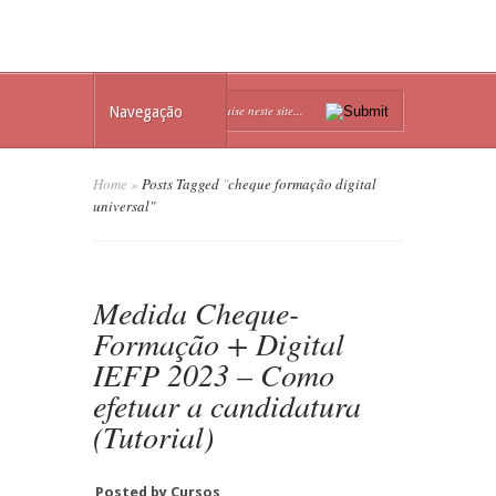
Navegação
Home
»
Posts Tagged
"
cheque formação digital
universal"
Medida Cheque-
Formação + Digital
IEFP 2023 – Como
efetuar a candidatura
(Tutorial)
Posted by
Cursos