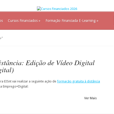
os
Cursos Financiados
»
Formação Financiada E-Learning
»
o"
stância: Edição de Vídeo Digital
ital)
a EISnt vai realizar a seguinte ação de
formação gratuita à distância
a Emprego+Digital:
Ver Mais