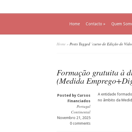
Home
Contacto
»
Quem Som
Home
»
Posts Tagged
"
curso de Edição de Víde
Formação gratuita à di
(Medida Emprego+Dig
A entidade formador
Posted by
Cursos
no âmbito da Medid
Financiados
Portugal
Continental
Novembro 21, 2025
0 comments