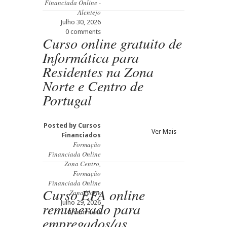
Financiada Online -
Alentejo
Julho 30, 2026
0 comments
Curso online gratuito de
Informática para
Residentes na Zona
Norte e Centro de
Portugal
Posted by
Cursos
Ver Mais
Financiados
Formação
Financiada Online
Zona Centro
,
Formação
Financiada Online
Curso EFA online
Zona Norte
Julho 29, 2026
remunerado para
1 comment
empregados/as