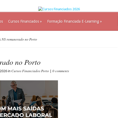
os
Cursos Financiados
»
Formação Financiada E-Learning
»
 NS remunerado no Porto
rado no Porto
Cursos Financiados Porto
0 comments
 2026 in
|