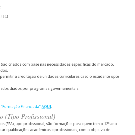
:
(TIC)
 São criados com base nas necessidades específicas do mercado,
dos.
ermitir a creditação de unidades curriculares caso o estudante opte
ou subsidiados por programas governamentais.
te “Formação Financiada”
AQUI
.
 (Tipo Profissional)
s (EFA), tipo profissional, são formações para quem tem o 12º ano
ar qualificações académicas e profissionais, com o objetivo de