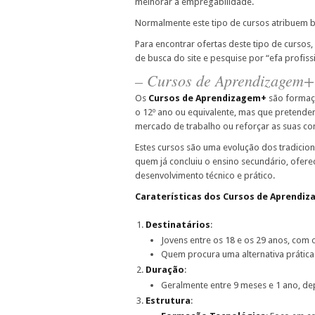
melhorar a empregabilidade.
Normalmente este tipo de cursos atribuem b
Para encontrar ofertas deste tipo de cursos, 
de busca do site e pesquise por “efa profissi
– Cursos de Aprendizagem+
Os
Cursos de Aprendizagem+
são formaçõ
o 12º ano ou equivalente, mas que pretendem
mercado de trabalho ou reforçar as suas co
Estes cursos são uma evolução dos tradicio
quem já concluiu o ensino secundário, ofer
desenvolvimento técnico e prático.
Caraterísticas dos Cursos de Aprendi
Destinatários
:
Jovens entre os 18 e os 29 anos, com 
Quem procura uma alternativa prática 
Duração
:
Geralmente entre 9 meses e 1 ano, d
Estrutura
: