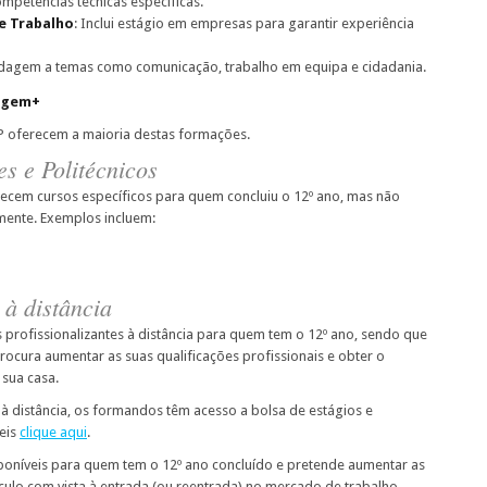
ompetências técnicas específicas.
e Trabalho
: Inclui estágio em empresas para garantir experiência
dagem a temas como comunicação, trabalho em equipa e cidadania.
zagem+
P oferecem a maioria destas formações.
s e Politécnicos
recem cursos específicos para quem concluiu o 12º ano, mas não
amente. Exemplos incluem:
 à distância
s profissionalizantes à distância para quem tem o 12º ano, sendo que
rocura aumentar as suas qualificações profissionais e obter o
 sua casa.
à distância, os formandos têm acesso a bolsa de estágios e
veis
clique aqui
.
sponíveis para quem tem o 12º ano concluído e pretende aumentar as
ículo com vista à entrada (ou reentrada) no mercado de trabalho.