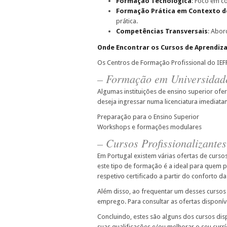
Formação Tecnológica
: Foco em c
Formação Prática em Contexto d
prática.
Competências Transversais
: Abor
Onde Encontrar os Cursos de Aprendi
Os Centros de Formação Profissional do IEF
– Formação em Universidade
Algumas instituições de ensino superior ofe
deseja ingressar numa licenciatura imediat
Preparação para o Ensino Superior
Workshops e formações modulares
– Cursos Profissionalizantes
Em Portugal existem várias ofertas de curso
este tipo de formação é a ideal para quem p
respetivo certificado a partir do conforto da
Além disso, ao frequentar um desses cursos 
emprego. Para consultar as ofertas disponí
Concluindo, estes são alguns dos cursos di
suas qualificações e/ou melhorar o seu curr