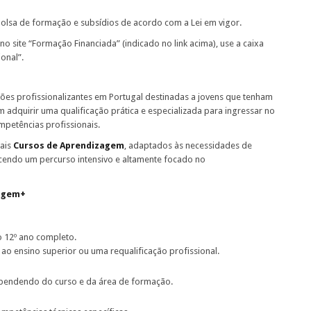
olsa de formação e subsídios de acordo com a Lei em vigor.
no site “Formação Financiada” (indicado no link acima), use a caixa
onal”.
es profissionalizantes em Portugal destinadas a jovens que tenham
 adquirir uma qualificação prática e especializada para ingressar no
mpetências profissionais.
nais
Cursos de Aprendizagem
, adaptados às necessidades de
ecendo um percurso intensivo e altamente focado no
zagem+
o 12º ano completo.
ao ensino superior ou uma requalificação profissional.
ependendo do curso e da área de formação.