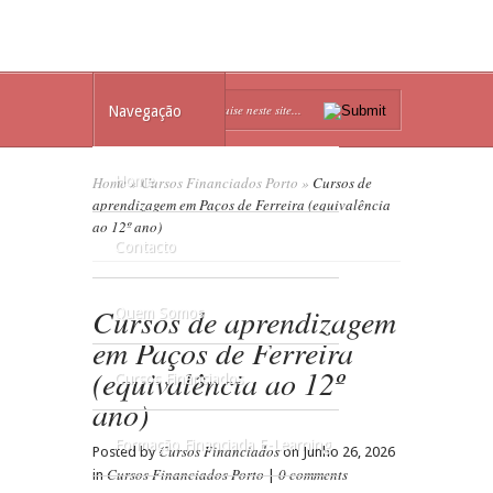
Navegação
Home
Home
»
Cursos Financiados Porto
»
Cursos de
aprendizagem em Paços de Ferreira (equivalência
ao 12º ano)
Contacto
Cursos de aprendizagem
Quem Somos
em Paços de Ferreira
(equivalência ao 12º
Cursos Financiados
ano)
Formação Financiada E-Learning
Cursos Financiados
Posted by
on Junho 26, 2026
Cursos Financiados Porto
0 comments
in
|