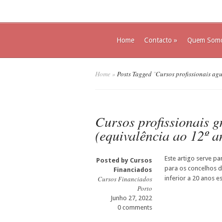
Home
Contacto
»
Quem Som
Home
»
Posts Tagged
"
Cursos profissionais ag
Cursos profissionais 
(equivalência ao 12º a
Este artigo serve pa
Posted by
Cursos
para os concelhos d
Financiados
Cursos Financiados
inferior a 20 anos es
Porto
Junho 27, 2022
0 comments