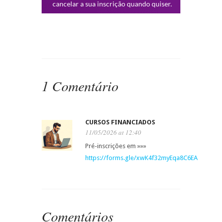
1 Comentário
CURSOS FINANCIADOS
11/05/2026 at 12:40
Pré-inscrições em »»»
https://forms.gle/xwK4f32myEqa8C6EA
Comentários