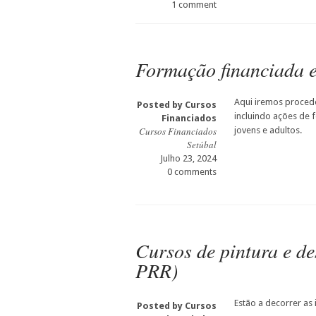
1 comment
Formação financiada 
Aqui iremos procede
Posted by
Cursos
incluindo ações de 
Financiados
Cursos Financiados
jovens e adultos.
Setúbal
Julho 23, 2024
0 comments
Cursos de pintura e d
PRR)
Estão a decorrer as 
Posted by
Cursos