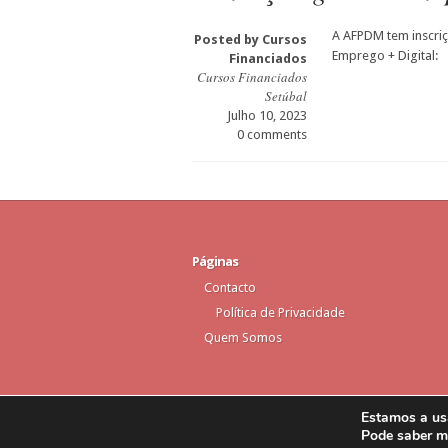
A AFPDM tem inscri
Posted by
Cursos
Emprego + Digital:
Financiados
Cursos Financiados
Setúbal
Julho 10, 2023
0 comments
Páginas
Contacto
Política de Privacidade
Quem Somos
Estamos a usa
Pode saber 