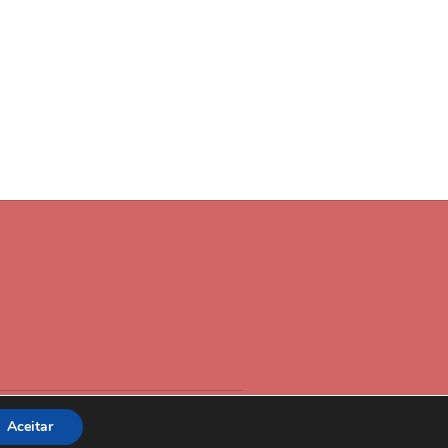
Elegant Themes
WordPress
ned by
| Powered by
Aceitar