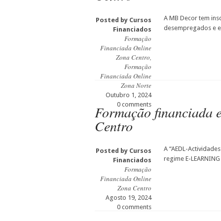
A MB Decor tem insc
Posted by
Cursos
desempregados e e
Financiados
Formação
Financiada Online
Zona Centro
,
Formação
Financiada Online
Zona Norte
Outubro 1, 2024
0 comments
Formação financiada
Centro
A “AEDL-Actividades
Posted by
Cursos
regime E-LEARNING 
Financiados
Formação
Financiada Online
Zona Centro
Agosto 19, 2024
0 comments