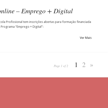
nline – Emprego + Digital
cola Profissional tem inscrições abertas para formação financiada
 Programa “Emprego + Digital”:
Ver Mais
1
2
»
Page 1 of 2