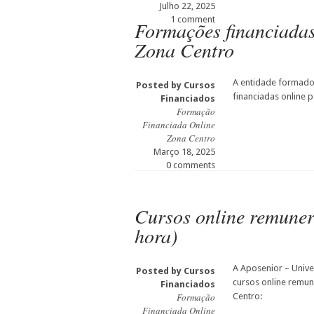
Julho 22, 2025
1 comment
Formações financiadas 
Zona Centro
A entidade formado
Posted by
Cursos
financiadas online 
Financiados
Formação
Financiada Online
Zona Centro
Março 18, 2025
0 comments
Cursos online remuner
hora)
A Aposenior – Unive
Posted by
Cursos
cursos online remu
Financiados
Formação
Centro:
Financiada Online