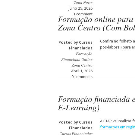
Zona Norte
Julho 29, 2026
1 comment
Formação online para
Zona Centro (Com Bol
Confira no folheto
Posted by
Cursos
pós-laboral) para 
Financiados
Formação
Financiada Online
Zona Centro
Abril 1, 2026
0 comments
Formação financiada 
E-Learning)
A ETAP vai realizar
Posted by
Cursos
formações em regim
Financiados
Cursos Financiados