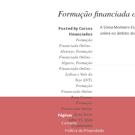
Formação financiada o
A Sónia Monteiro Es
Posted by
Cursos
online no âmbito do
Financiados
Formação
Financiada Online -
Alentejo
,
Formação
Financiada Online -
Algarve
,
Formação
Financiada Online -
Lisboa e Vale do
Tejo (LVT)
,
Formação
Financiada Online
Zona Centro
,
Formação
Financiada Online
Zona Norte
Páginas
Julho 15, 2024
Contacto
0 comments
Política de Privacidade