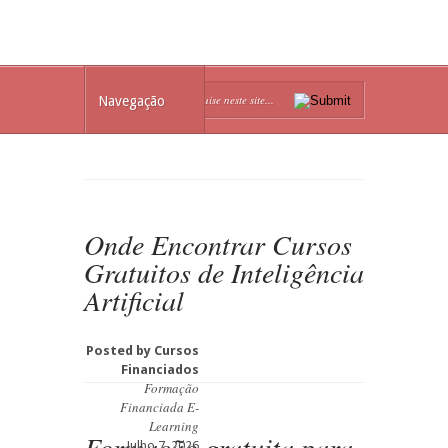
Navegação
Onde Encontrar Cursos
Gratuitos de Inteligência
Artificial
Posted by
Cursos
Financiados
Formação
Financiada E-
Learning
Formação gratuita para
Julho 7, 2026