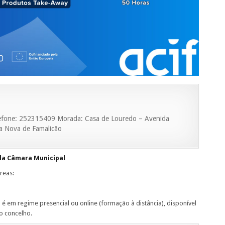
elefone: 252315409 Morada: Casa de Louredo – Avenida
la Nova de Famalicão
da Câmara Municipal
reas:
 é em regime presencial ou online (formação à distância), disponível
o concelho.