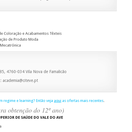
 de Coloração e Acabamentos Têxteis
ização de Produto Moda
 Mecatrónica
85, 4760-034 Vila Nova de Famalicão
: academia@citeve.pt
m regime e learning? Então veja
aqui
as ofertas mais recentes
.
ra obtenção do 12º ano)
UPERIOR DE SAÚDE DO VALE DO AVE
a