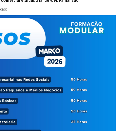
Comercial e Industrial de V. N. Famalicão
cão: