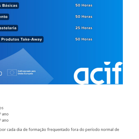
os
º ano
º ano
) por cada dia de formação frequentado fora do período normal de