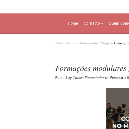
Home
Contacto
»
Quem Som
Home
»
Cursos Financiados Braga
»
Formações
Formações modulares 
Cursos Financiados
Posted by
on Fevereiro 6