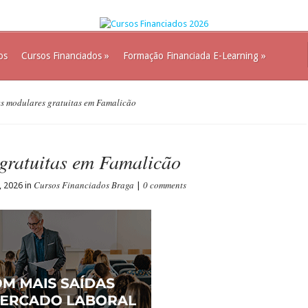
os
Cursos Financiados
»
Formação Financiada E-Learning
»
 modulares gratuitas em Famalicão
gratuitas em Famalicão
Cursos Financiados Braga
0 comments
, 2026 in
|