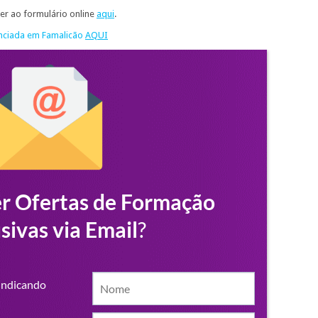
der ao formulário online
aqui
.
anciada em Famalicão
AQUI